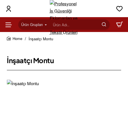
Ürün Grupları
Ürün
Adı..
İnşaatçı Montu
home
İnşaatçı Montu