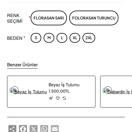
RENK
FLORASAN SARI
FOLORASAN TURUNCU
SEÇİMİ
BEDEN
S
M
L
XL
2XL
Benzer Ürünler
Beyaz İş Tulumu
1.500,00TL
Share
Facebook
X
WhatsApp
Email