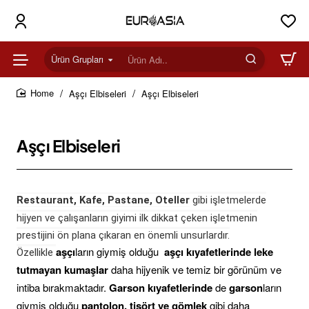
Ürün Grupları
Ürün
Adı..
Aşçı Elbiseleri
Aşçı Elbiseleri
home
Aşçı Elbiseleri
Restaurant, Kafe, Pastane, Oteller
gibi işletmelerde
hijyen ve çalışanların giyimi ilk dikkat çeken işletmenin
prestijini ön plana çıkaran en önemli unsurlardır.
aşçı
ların giymiş olduğu
aşçı kıyafetlerinde leke
Özellikle
tutmayan kumaşlar
daha hijyenik ve temiz bir görünüm ve
intiba bırakmaktadır.
Garson kıyafetlerinde
de
garson
ların
giymiş olduğu
pantolon, tişört ve gömlek
gibi daha