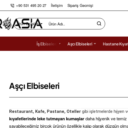
+90 531 495 20 27
İletişim
Sipariş Gecmişi
Ürün Grupları
Ürün
Adı..
İş Elbiseleri
Aşcı Elbiseleri
Hastane Kıyaf
Aşçı Elbiseleri
Restaurant, Kafe, Pastane, Oteller
gibi işletmelerde hijyen v
kıyafetlerinde leke tutmayan kumaşlar
daha hijyenik ve temiz 
sayabileceğimiz birçok ürünün özellikle kalıp olarak düzgün olmas