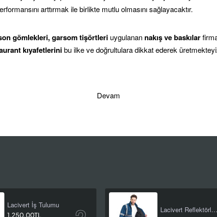
formansını arttırmak ile birlikte mutlu olmasını sağlayacaktır.
rson gömlekleri, garsom tişörtleri
uygulanan
nakış ve baskılar
firma
aurant kıyafetlerini
bu ilke ve doğrultulara dikkat ederek üretmektey
Devam
Lacivert İş Tulumu
Lacivert Reflektörlü İş Kab
1.250,00TL