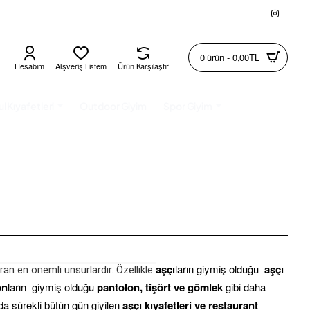
0 ürün - 0,00TL
Hesabım
Alışveriş Listem
Ürün Karşılaştır
l Kıyafetleri
Outdoor Giyim
Spor Giyim
aşçı
ların giymiş olduğu
aşçı
aran en önemli unsurlardır. Özellikle
on
ların giymiş olduğu
pantolon, tişört ve gömlek
gibi daha
da sürekli bütün gün giyilen
aşçı kıyafetleri ve restaurant