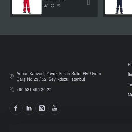
Ha
Adnan Kahveci, Yavuz Sultan Selim Blv. Uyum
İl
Çarşı No 23 / 52, Beylikdüzüi İstanbul
Te
+90 531 495 20 27
Me