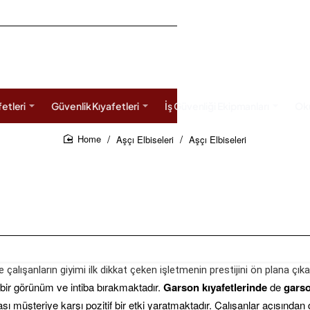
etleri
Güvenlik Kıyafetleri
İş Güvenliği Ekipmanları
Oku
Aşçı Elbiseleri
Aşçı Elbiseleri
home
e çalışanların giyimi ilk dikkat çeken işletmenin prestijini ön plana çık
bir görünüm ve intiba bırakmaktadır.
Garson kıyafetlerinde
de
gars
ı müşteriye karşı pozitif bir etki yaratmaktadır. Çalışanlar açısından 