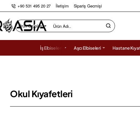
+90 531 495 20 27
İletişim
Sipariş Gecmişi
Ürün Grupları
Ürün
Adı..
İş Elbiseleri
Aşcı Elbiseleri
Hastane Kıyaf
Okul Kıyafetleri