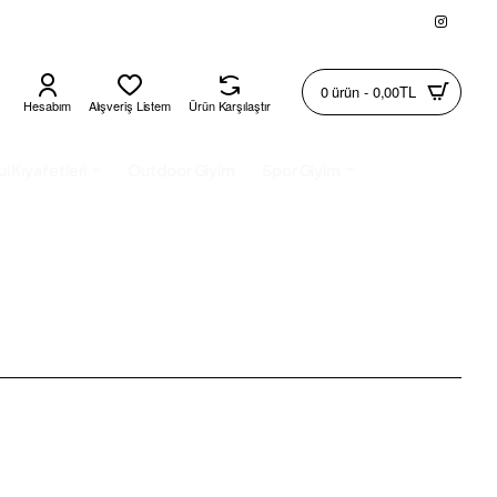
0 ürün - 0,00TL
Hesabım
Alışveriş Listem
Ürün Karşılaştır
l Kıyafetleri
Outdoor Giyim
Spor Giyim